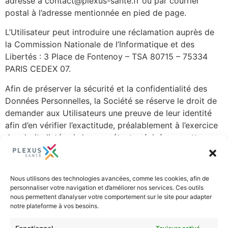
adressé à contact@plexus-sante.fr ou par courrier
postal à l’adresse mentionnée en pied de page.
L’Utilisateur peut introduire une réclamation auprès de
la Commission Nationale de l’Informatique et des
Libertés : 3 Place de Fontenoy – TSA 80715 – 75334
PARIS CEDEX 07.
Afin de préserver la sécurité et la confidentialité des
Données Personnelles, la Société se réserve le droit de
demander aux Utilisateurs une preuve de leur identité
afin d’en vérifier l’exactitude, préalablement à l’exercice
des droits listés ci-dessus ; étant précisé que cette
copie sera supprimée trente (30) jours après sa
réception par la Société.
Nous utilisons des technologies avancées, comme les cookies, afin de
La Société accuse réception des demandes des
personnaliser votre navigation et d’améliorer nos services. Ces outils
Utilisateurs dans les meilleurs délais à compter de leur
nous permettent d’analyser votre comportement sur le site pour adapter
réception et traite la demande dans un délai de (30)
notre plateforme à vos besoins.
jours ouvrés à compter de sa réception, à l’exception