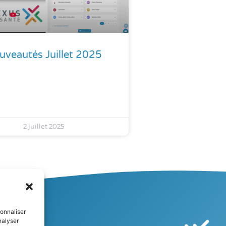
uveautés Juillet 2025
2 juillet 2025
onnaliser
nalyser