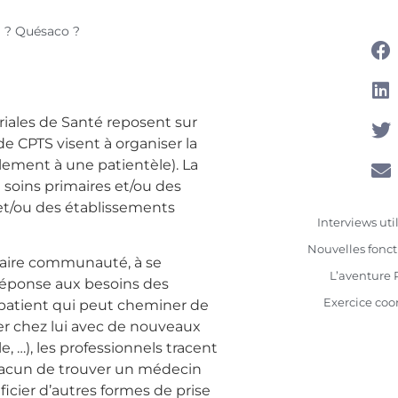
 ? Quésaco ?
iales de Santé reposent sur
e CPTS visent à organiser la
ulement à une patientèle). La
soins primaires et/ou des
et/ou des établissements
Interviews uti
Nouvelles fonct
à faire communauté, à se
L’aventure 
 réponse aux besoins des
Exercice co
u patient qui peut cheminer de
rer chez lui avec de nouveaux
, …), les professionnels tracent
chacun de trouver un médecin
icier d’autres formes de prise