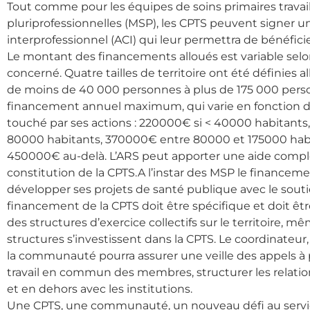
Tout comme pour les équipes de soins primaires travai
pluriprofessionnelles (MSP), les CPTS peuvent signer 
interprofessionnel (ACI) qui leur permettra de bénéfic
Le montant des financements alloués est variable selon l
concerné. Quatre tailles de territoire ont été définies 
de moins de 40 000 personnes à plus de 175 000 perso
financement annuel maximum, qui varie en fonction d
touché par ses actions : 220000€ si < 40000 habitant
80000 habitants, 370000€ entre 80000 et 175000 ha
450000€ au-delà. L’ARS peut apporter une aide compl
constitution de la CPTS.A l’instar des MSP le financem
développer ses projets de santé publique avec le sout
financement de la CPTS doit être spécifique et doit êt
des structures d’exercice collectifs sur le territoire, mê
structures s’investissent dans la CPTS. Le coordinateu
la communauté pourra assurer une veille des appels à p
travail en commun des membres, structurer les relations
et en dehors avec les institutions.
Une CPTS, une communauté, un nouveau défi au servic